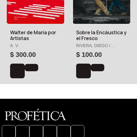
Walter de Maria por
Sobre la Encáustica y
Artistas
el Fresco
A. V.
RIVERA, DIEGO /
O'GORMAN, JUAN
$ 300.00
$ 100.00