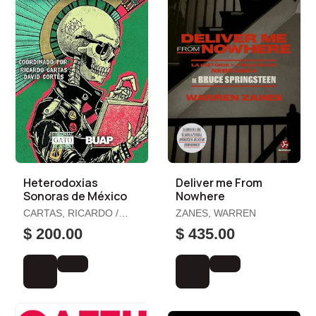
Heterodoxias
Deliver me From
Sonoras de México
Nowhere
CARTAS, RICARDO /
ZANES, WARREN
CORTÉS, DAVID
$ 200.00
$ 435.00
(COORDS.)