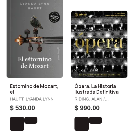
Estornino de Mozart,
Ópera. La Historia
el
Ilustrada Definitiva
HAUPT, LYANDA LYNN
RIDING, ALAN /
DUNTON-DOWNER,
$ 530.00
$ 990.00
LESLIE