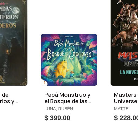
 de
Papá Monstruo y
Masters
ios y
el Bosque de las
Universe
os
Emociones
Novela
LUNA, RUBÉN
MATTEL
$ 399.00
$ 228.0