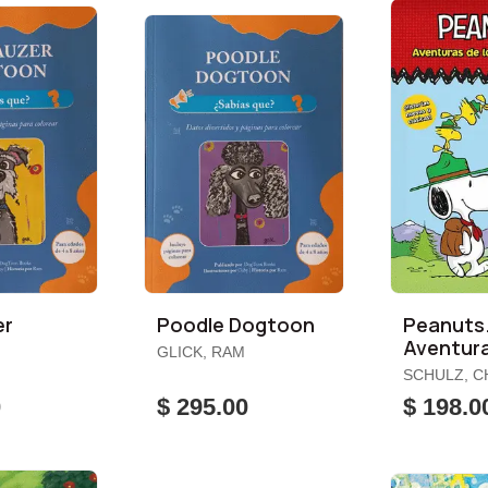
er
Poodle Dogtoon
Peanuts
Aventura
GLICK, RAM
Beagle 
SCHULZ, C
0
$ 295.00
$ 198.0