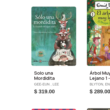
Solo una
Árbol Mu
Mordidita
Lejano 1 -
Bosque
GEE-EUN , LEE
BLYTON, EN
Encantad
$ 319.00
$ 289.0