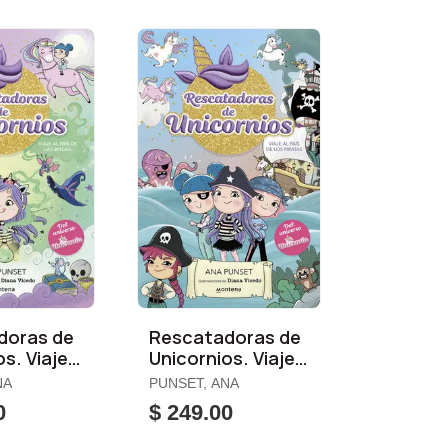
doras de
Rescatadoras de
s. Viaje
Unicornios. Viaje
e las
Al País de los
NA
PUNSET, ANA
Piratas
0
$ 249.00