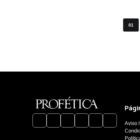
01
Pági
Aviso 
Condic
Polític