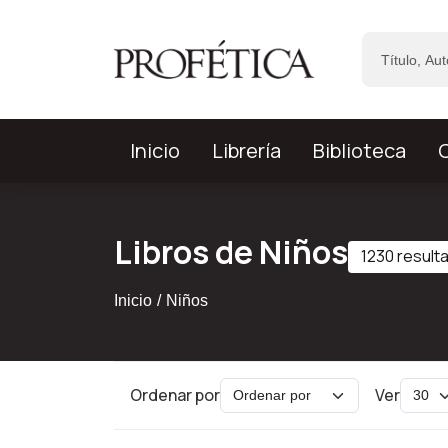
Saltar al contenido principal
Inicio
Librería
Biblioteca
C
Libros de Niños
1230 result
Inicio
Niños
Ordenar por
Ver