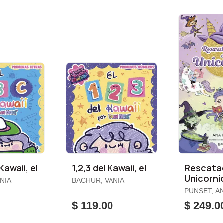
Kawaii, el
1,2,3 del Kawaii, el
Rescata
Unicornio
NIA
BACHUR, VANIA
Al País d
PUNSET, A
Brujas
0
$ 119.00
$ 249.0