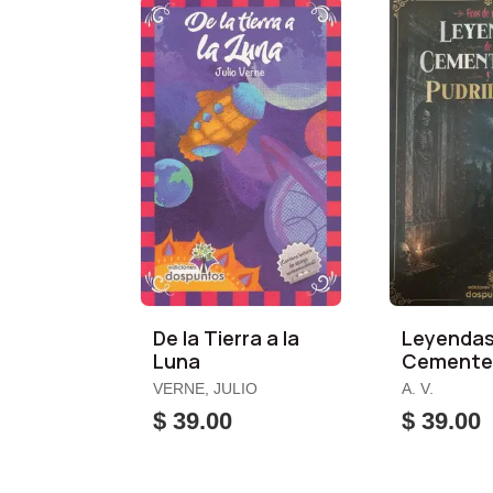
De la Tierra a la
Leyendas
Luna
Cementer
Pudrider
VERNE, JULIO
A. V.
$ 39.00
$ 39.00