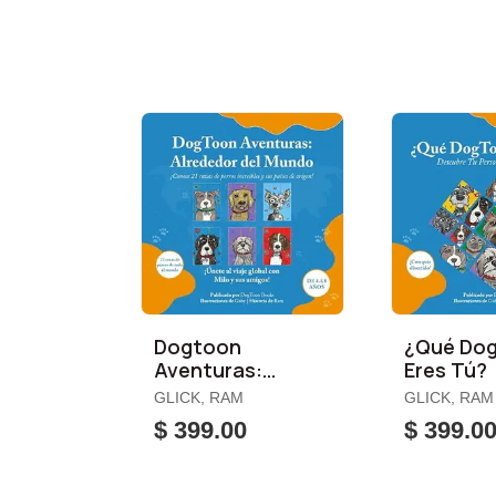
Dogtoon
¿Qué Do
Aventuras:
Eres Tú?
Alrededor del
GLICK, RAM
GLICK, RAM
Mundo
$ 399.00
$ 399.0