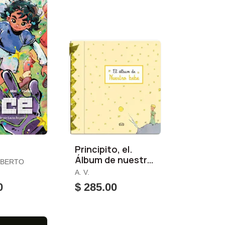
Principito, el.
Álbum de nuestro
LBERTO
Bebé
A. V.
0
$ 285.00