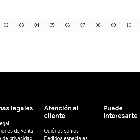
02
03
04
05
06
07
08
09
10
nas legales
Atención al
Puede
cliente
interesarte
legal
iones de venta
Quiénes somos
a de privacidad
Pedidos especiales