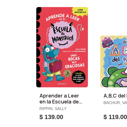
Aprender a Leer
A,B,C del 
en la Escuela de
BACHUR, VA
Monstruos 16.
RIPPIN, SALLY
Unas Rocas Muy
$ 139.00
$ 119.0
Graciosas