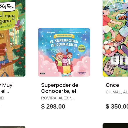
y Muy
Superpoder de
Once
 el
Conocerte, el
CHIMAL, A
ID
ROVIRA, ÁLEX /
o, el
MIRALLES, FRANCESC
0
$ 298.00
$ 350.0