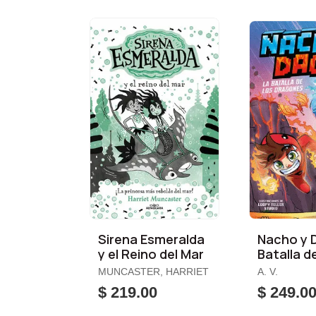
Sirena Esmeralda
Nacho y 
y el Reino del Mar
Batalla d
Dragone
MUNCASTER, HARRIET
A. V.
$ 219.00
$ 249.0