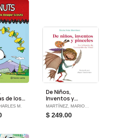
.
De Niños,
s de los
Inventos y
Scouts
Pinceles.
HARLES M.
MARTÍNEZ, MARIO
IVÁN
0
$ 249.00