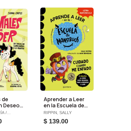
 de
Aprender a Leer
n Deseo
en la Escuela de
leaños a
Monstruos 15.
A /
RIPPIN, SALLY
e
Cuidado Cuando
UANA
0
$ 139.00
me Enfado