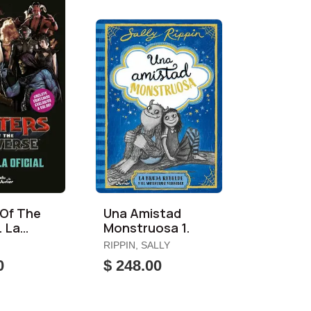
 Of The
Una Amistad
. La
Monstruosa 1.
RIPPIN, SALLY
0
$ 248.00