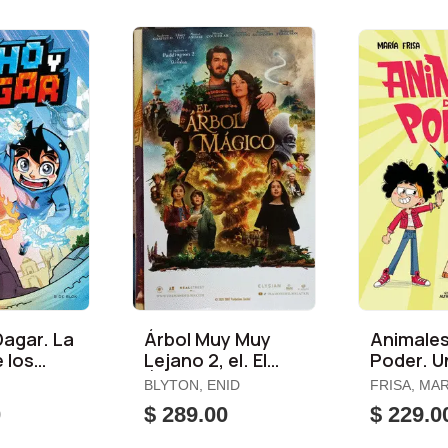
Dagar. La
Árbol Muy Muy
Animales
e los
Lejano 2, el. El
Poder. U
s
Árbol Mágico.
de Cump
BLYTON, ENID
FRISA, MARÍ
lo Grand
CORTÉS, J
0
$ 289.00
$ 229.0