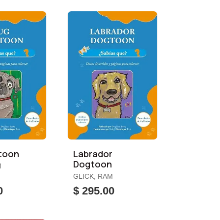
toon
Labrador
Dogtoon
M
GLICK, RAM
0
$ 295.00