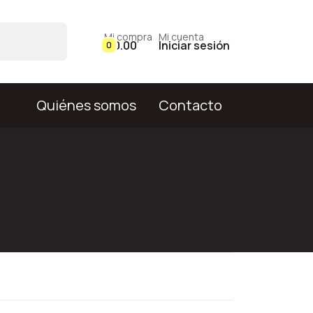
Mi compra
Mi cuenta
$ 0.00
Iniciar sesión
0
Quiénes somos
Contacto