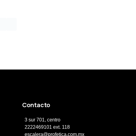
Contacto
3 sur 701, centro
2222469101 ext. 118
escalera@profetica.com.mx