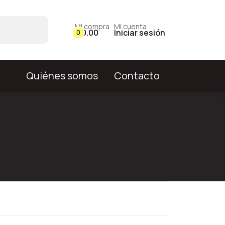
Mi compra
Mi cuenta
$ 0.00
Iniciar sesión
0
Quiénes somos
Contacto