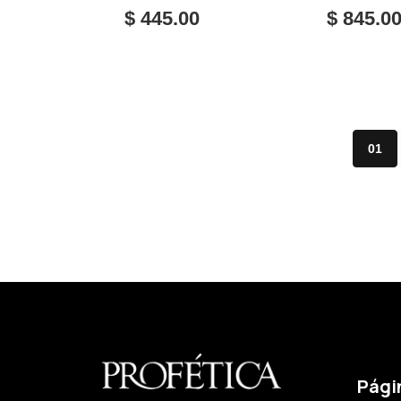
RAMÓN
$ 445.00
$ 845.0
01
Pági