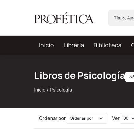
Saltar al contenido principal
Inicio
Librería
Biblioteca
C
Libros de Psicología
33
Inicio
Psicología
Ordenar por
Ver