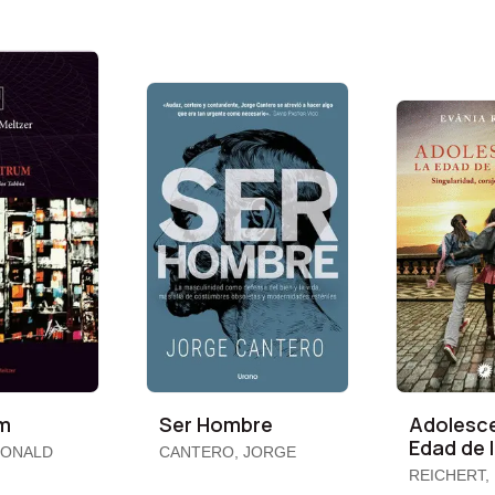
um
Ser Hombre
Adolesce
Edad de 
DONALD
CANTERO, JORGE
Potenci
REICHERT,