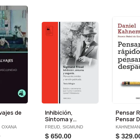
vajes de
Inhibición,
Pensar R
s
Síntoma y
Pensar 
Angustia
, OXANA
FREUD, SIGMUND
KAHNEMAN,
0
$ 650.00
$ 329.0