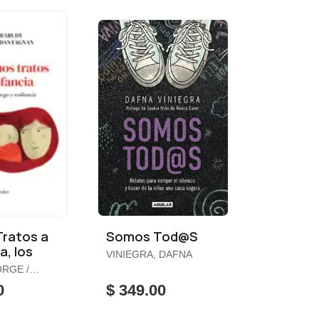
Tratos a
Somos Tod@S
a, los
VINIEGRA, DAFNA
RGE /
N,
0
$ 349.00