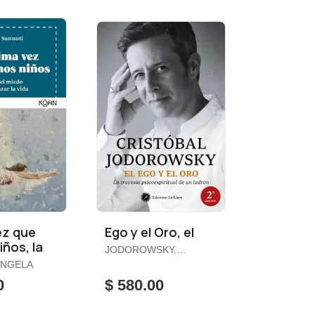
ez que
Ego y el Oro, el
iños, la
JODOROWSKY,
CRISTÓBAL
ÁNGELA
0
$ 580.00