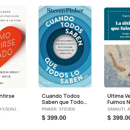
tirse
Cuando Todos
Última V
Saben que Todos
Fuimos N
lo Saben...
Y,SONJA /
PINKER, STEVEN
SANNUTI, 
Y
0
$ 399.00
$ 399.0