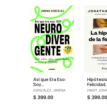
Así que Era Eso:
Hipótesis
Soy
Felicidad,
Neurodivergente
GONZÁLEZ, JIMENA
HAIDT, JON
$ 399.00
$ 399.0