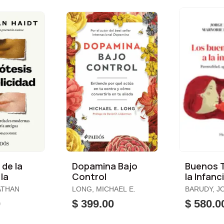
 de la
Dopamina Bajo
Buenos 
 la
Control
la Infanci
ATHAN
LONG, MICHAEL E.
BARUDY, JO
DANTAGNA
0
$ 399.00
$ 580.0
MARYORIE