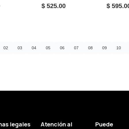
0
$ 525.00
$ 595.0
02
03
04
05
06
07
08
09
10
nas legales
Atención al
Puede