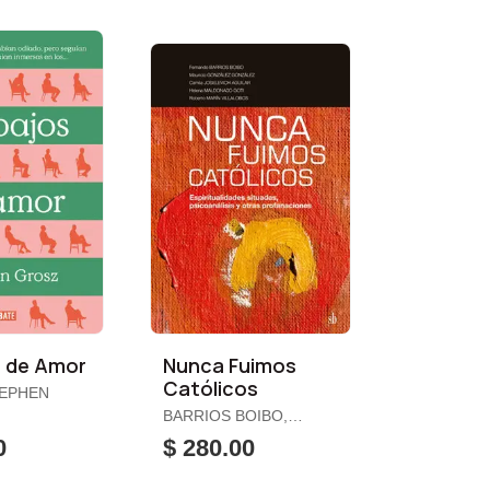
s de Amor
Nunca Fuimos
Católicos
TEPHEN
BARRIOS BOIBO,
FERNANDO /
0
$ 280.00
GONZÁLEZ GONZÁLEZ,
MAURICIO / ET. AL.