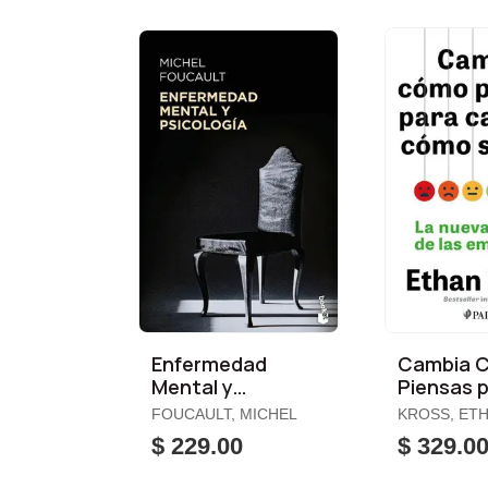
Enfermedad
Cambia 
Mental y
Piensas 
Psicología
Cambiar
FOUCAULT, MICHEL
KROSS, ET
Sientes
$ 229.00
$ 329.0