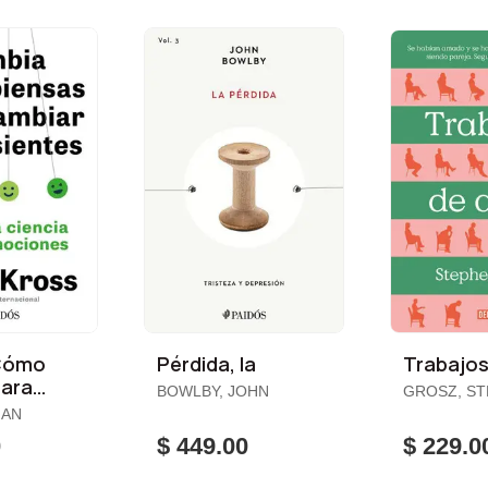
Cómo
Pérdida, la
Trabajo
para
BOWLBY, JOHN
GROSZ, S
 Cómo
HAN
0
$ 449.00
$ 229.0