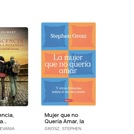
ncia,
Mujer que no
la
Quería Amar, la
a
 EVANIA
GROSZ, STEPHEN