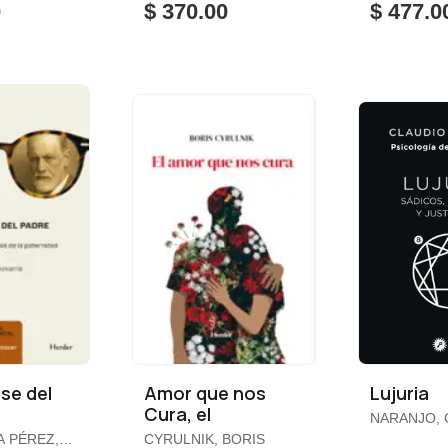
0
$ 370.00
$ 477.0
se del
Amor que nos
Lujuria
Cura, el
NARANJO, 
A PÉREZ,
CYRULNIK, BORIS