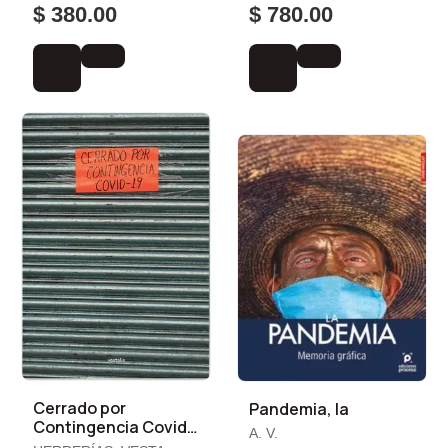
RUBLI, FEDERICO
$ 380.00
$ 780.00
Cerrado por
Pandemia, la
Contingencia Covid-
A. V.
19