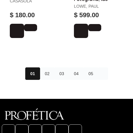
CASASOLA
LOWE, PAUL
$ 180.00
$ 599.00
01
02
03
04
05