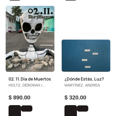
02. 11. Día de Muertos
¿Dónde Estás, Luz?
HOLTZ, DÉBORAH /
MARTÍNEZ, ANDREA
MENA, JUAN CARLOS
$ 890.00
$ 320.00