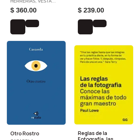
HERRERÍAS, VESTA
MÓNICA / MAGALLANES,
$ 360.00
$ 239.00
ALEJANDRO /
MORALES, ALFONSO
Reglas de la
Otro Rostro
Fotografía, las