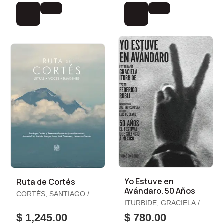
Yo Estuve en
Ruta de Cortés
Avándaro. 50 Años
CORTÉS, SANTIAGO /
GRANADOS, BERENICE
ITURBIDE, GRACIELA /
(COORDS.) / ET. AL.
RUBLI, FEDERICO
$ 1,245.00
$ 780.00