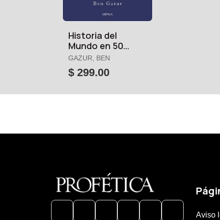
Historia del
Mundo en 50
Fracasos, la
GAZUR, BEN
$ 299.00
Pági
Aviso 