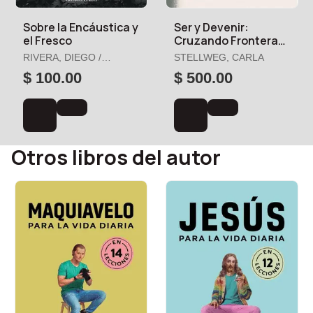
Sobre la Encáustica y
Ser y Devenir:
el Fresco
Cruzando Fronteras
y Otras Barreras
RIVERA, DIEGO /
STELLWEG, CARLA
O'GORMAN, JUAN
$ 100.00
$ 500.00
Otros libros del autor