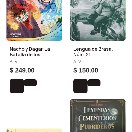
Nacho y Dagar. La
Lengua de Brasa.
Batalla de los
Núm. 21
Dragones
A. V.
A. V.
$ 249.00
$ 150.00