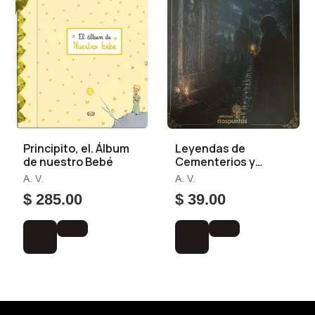
Principito, el. Álbum
Leyendas de
de nuestro Bebé
Cementerios y
Pudrideros
A. V.
A. V.
$ 285.00
$ 39.00