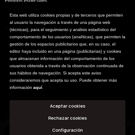
Pedidos especiales
Accesibilidad
Esta web utiliza cookies propias y de terceros que permiten
al usuario la navegación a través de una página web
Puede interesarte
(técnicas), para el seguimiento y análisis estadístico del
comportamiento de los usuarios (analíticas), que permiten la
gestión de los espacios publicitarios que, en su caso, el
editor haya incluido en una página (publicitarias) y cookies
Contacto
que almacenan información del comportamiento de los
usuarios obtenida a través de la observación continuada de
3 sur 701, centro
sus hábitos de navegación. Si acepta este aviso
2222469101 ext. 118
consideraremos que acepta su uso. Puede obtener más
escalera@profetica.com.mx
información
aquí
.
Formulario de contacto
Aceptar cookies
2026 ©
Profética
. Todos los Derechos Reservados |
Trevenque
Group
Rechazar cookies
Configuración
Añadir a mi cesta