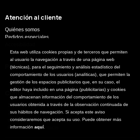
Atención al cliente
Quiénes somos
Pedidos especiales
Accesibilidad
Esta web utiliza cookies propias y de terceros que permiten
al usuario la navegación a través de una página web
Puede interesarte
(técnicas), para el seguimiento y análisis estadístico del
comportamiento de los usuarios (analíticas), que permiten la
gestión de los espacios publicitarios que, en su caso, el
editor haya incluido en una página (publicitarias) y cookies
Contacto
que almacenan información del comportamiento de los
usuarios obtenida a través de la observación continuada de
3 sur 701, centro
sus hábitos de navegación. Si acepta este aviso
2222469101 ext. 118
consideraremos que acepta su uso. Puede obtener más
escalera@profetica.com.mx
información
aquí
.
Formulario de contacto