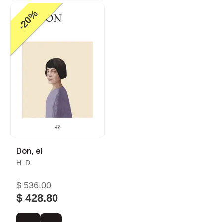
-20%
Don, el
H. D.
$ 536.00
$ 428.80