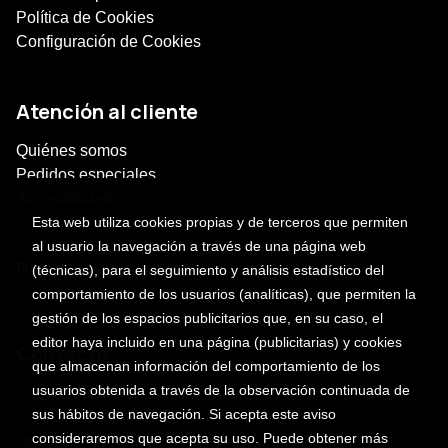
Política de Cookies
Configuración de Cookies
Atención al cliente
Quiénes somos
Pedidos especiales
Accesibilidad
Esta web utiliza cookies propias y de terceros que permiten
al usuario la navegación a través de una página web
Puede interesarte
(técnicas), para el seguimiento y análisis estadístico del
comportamiento de los usuarios (analíticas), que permiten la
gestión de los espacios publicitarios que, en su caso, el
editor haya incluido en una página (publicitarias) y cookies
Contacto
que almacenan información del comportamiento de los
usuarios obtenida a través de la observación continuada de
3 sur 701, centro
sus hábitos de navegación. Si acepta este aviso
2222469101 ext. 118
consideraremos que acepta su uso. Puede obtener más
escalera@profetica.com.mx