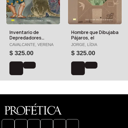
Inventario de
Hombre que Dibujaba
Depredadores
Pájaros, el
Domésticos
CAVALCANTE, VERENA
JORGE, LÍDIA
$ 325.00
$ 325.00