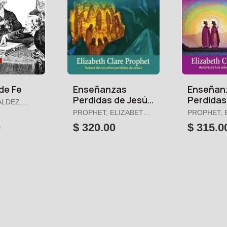
de Fe
Enseñanzas
Enseñan
Perdidas de Jesús
Perdidas
ALDEZ,
4, las
3, las
PROPHET, ELIZABETH
PROPHET, 
CLARE
CLARE
0
$ 320.00
$ 315.0