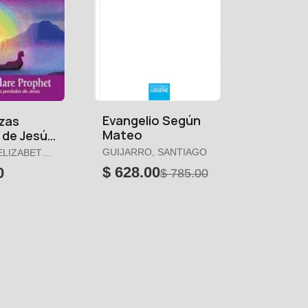
Evangelio Según
zas
Mateo
 de Jesús
GUIJARRO, SANTIAGO
ELIZABETH
$ 628.00
0
$ 785.00