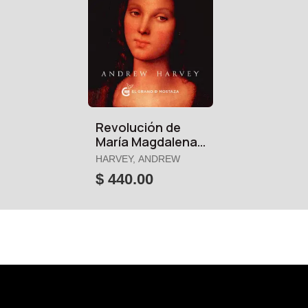
Revolución de
María Magdalena,
la
HARVEY, ANDREW
$ 440.00