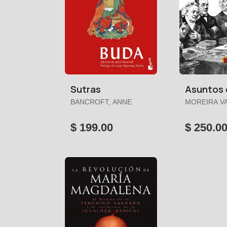
Sutras
Asuntos 
BANCROFT, ANNE
MOREIRA V
RUBÉN
$ 199.00
$ 250.0