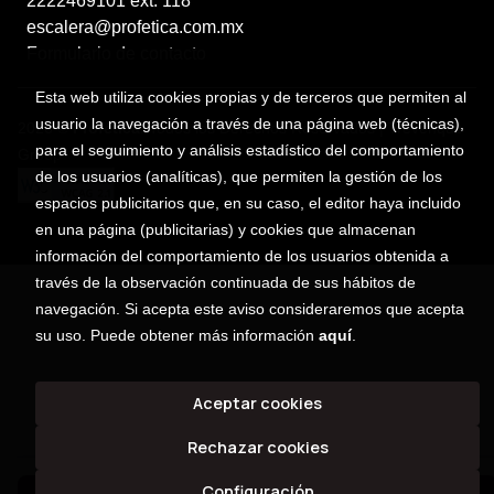
2222469101 ext. 118
escalera@profetica.com.mx
Formulario de contacto
Esta web utiliza cookies propias y de terceros que permiten al
usuario la navegación a través de una página web (técnicas),
2026 ©
Profética
. Todos los Derechos Reservados |
Trevenque
para el seguimiento y análisis estadístico del comportamiento
Group
de los usuarios (analíticas), que permiten la gestión de los
espacios publicitarios que, en su caso, el editor haya incluido
en una página (publicitarias) y cookies que almacenan
información del comportamiento de los usuarios obtenida a
través de la observación continuada de sus hábitos de
navegación. Si acepta este aviso consideraremos que acepta
su uso. Puede obtener más información
aquí
.
Aceptar cookies
Rechazar cookies
Configuración